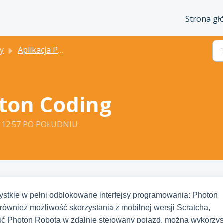
Strona g
y
Aplikacja Photon Coding
oton Coding
 o 12:57 PO POŁUDNIU
ystkie w pełni odblokowane interfejsy programowania: Photon
również możliwość skorzystania z mobilnej wersji Scratcha,
nić Photon Robota w zdalnie sterowany pojazd, można wykorzys