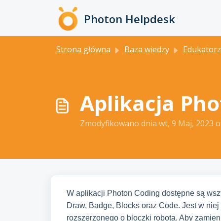
Przejdź do głównej treści
Photon Helpdesk
Strona główna
Baza wiedzy
Edukatorz
Aplikacja Ph
Zmodyfikowano dnia wt, 9 Maj, 2023
W aplikacji Photon Coding dostępne są wsz
Draw, Badge, Blocks oraz Code. Jest w niej 
rozszerzonego o bloczki robota. Aby zamie