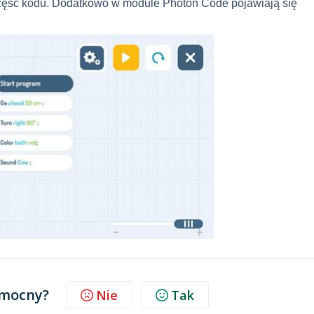
zęść kodu. Dodatkowo w module Photon Code pojawiają się
omocny?
Nie
Tak