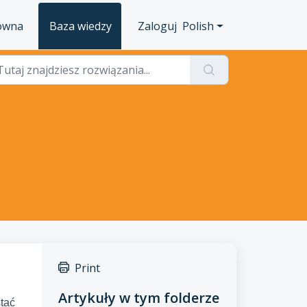
łówna
Baza wiedzy
Zaloguj
Polish
Print
Artykuły w tym folderze
tać