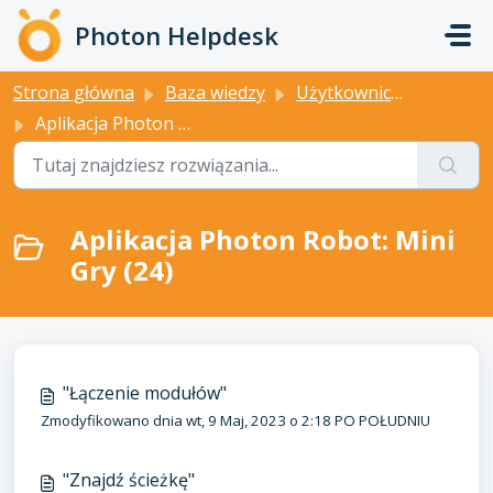
Przejdź do głównej treści
Photon Helpdesk
Strona główna
Baza wiedzy
Użytkownicy domowi
Aplikacja Photon Robot: Mini Gry
Aplikacja Photon Robot: Mini
Gry (24)
"Łączenie modułów"
Zmodyfikowano dnia wt, 9 Maj, 2023 o 2:18 PO POŁUDNIU
"Znajdź ścieżkę"