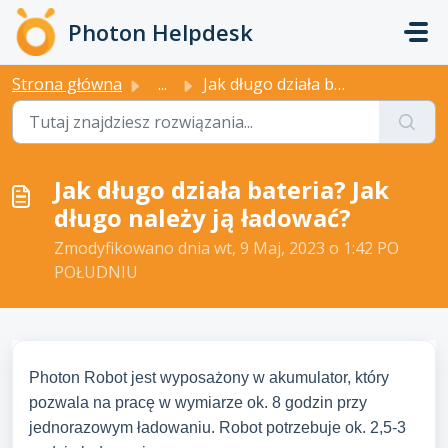
Przejdź do głównej treści
Photon Helpdesk
Strona główna
...
Jak długo działa bateria? Jak długo należy ją ładować?
Jak długo działa bateria? Jak
długo należy ją ładować?
Zmodyfikowano dnia wt, 9 Maj, 2023 o 1:42 PO
POŁUDNIU
Photon Robot jest wyposażony w akumulator, który
pozwala na pracę w wymiarze ok. 8 godzin przy
jednorazowym ładowaniu. Robot potrzebuje ok. 2,5-3