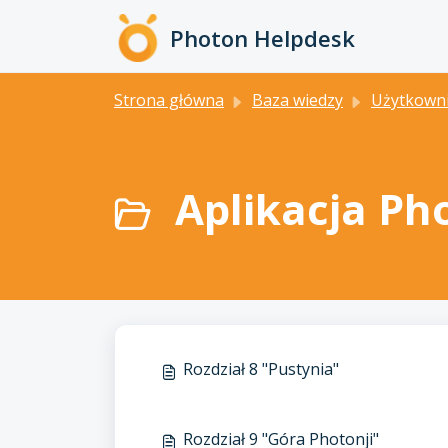
Przejdź do głównej treści
Photon Helpdesk
Strona główna
Baza wiedzy
Użytkownicy domo
Aplikacja Ph
Rozdział 8 "Pustynia"
Rozdział 9 "Góra Photonji"