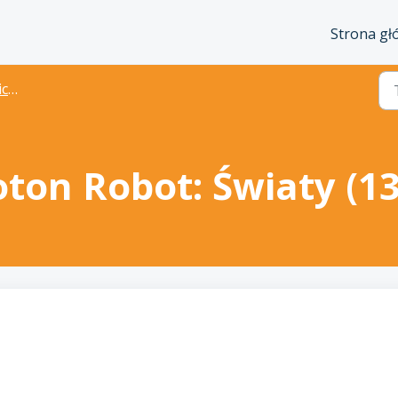
Strona g
wi
oton Robot: Światy (13